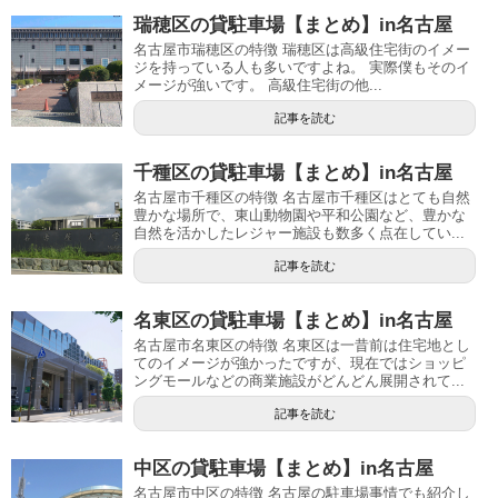
瑞穂区の貸駐車場【まとめ】in名古屋
名古屋市瑞穂区の特徴 瑞穂区は高級住宅街のイメー
ジを持っている人も多いですよね。 実際僕もそのイ
メージが強いです。 高級住宅街の他...
記事を読む
千種区の貸駐車場【まとめ】in名古屋
名古屋市千種区の特徴 名古屋市千種区はとても自然
豊かな場所で、東山動物園や平和公園など、豊かな
自然を活かしたレジャー施設も数多く点在してい...
記事を読む
名東区の貸駐車場【まとめ】in名古屋
名古屋市名東区の特徴 名東区は一昔前は住宅地とし
てのイメージが強かったですが、現在ではショッピ
ングモールなどの商業施設がどんどん展開されて...
記事を読む
中区の貸駐車場【まとめ】in名古屋
名古屋市中区の特徴 名古屋の駐車場事情でも紹介し